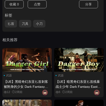
收藏
0
点赞
分享
标签
匕首
刀具
小刀
相关推荐
武器
武器
【UE】黑暗奇幻东亚匕首刺客
【UE】暗黑奇幻东亚匕首残暴
被附身的少女 Dark Fantasy
战士少年 Dark Fantasy East
East Asian Dagger Assassin
Asian Dagger Brutal Warrior
12
2周前
6
2周前
Enchanted Girl
Boy