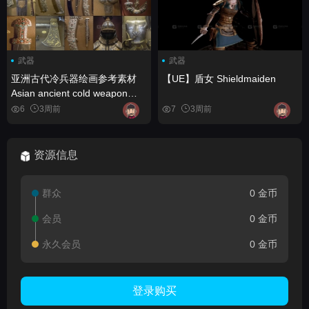
武器
武器
亚洲古代冷兵器绘画参考素材
【UE】盾女 Shieldmaiden
Asian ancient cold weapon
painting reference materials
6
3周前
7
3周前
资源信息
群众
0 金币
会员
0 金币
永久会员
0 金币
登录购买