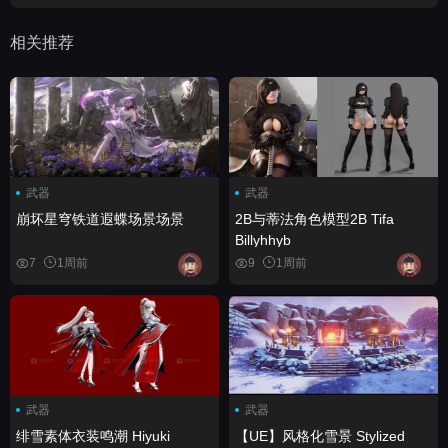
相关推荐
武器
武器
崩坏星穹铁道遐蝶场景场景
2B与蒂法角色模型2B Tifa
Billyhhyb
7
1周前
9
1周前
武器
武器
绯雪素体衣装鸣潮 Hiyuki
【UE】风格化雪景 Stylized