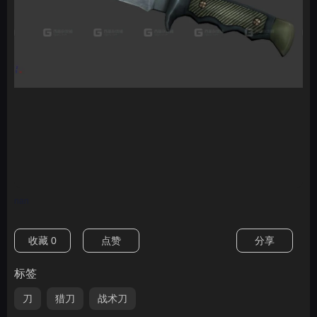
nan
收藏
0
点赞
分享
标签
刀
猎刀
战术刀