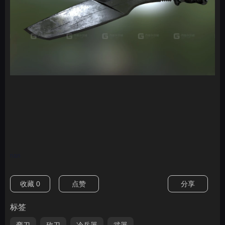
nan
收藏
0
点赞
分享
标签
弯刀
砍刀
冷兵器
武器