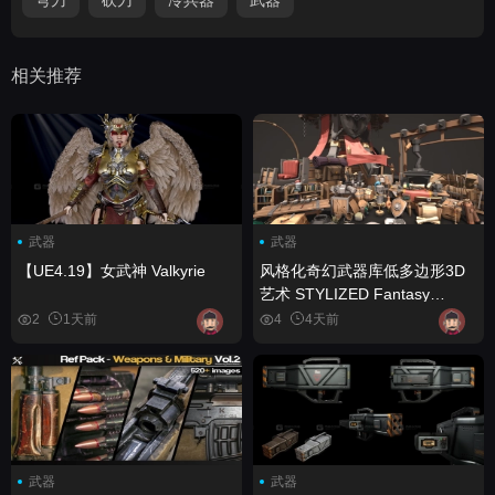
相关推荐
武器
武器
【UE4.19】女武神 Valkyrie
风格化奇幻武器库低多边形3D
艺术 STYLIZED Fantasy
Armory - Low Poly 3D Art
2
1天前
4
4天前
武器
武器