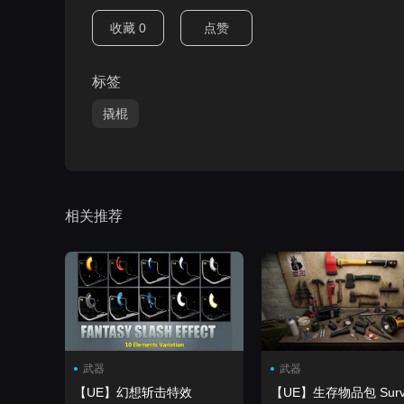
收藏
0
点赞
标签
撬棍
相关推荐
武器
武器
【UE】幻想斩击特效
【UE】生存物品包 Survival