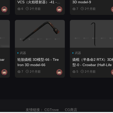
VCS（火焰喷射器）-41 -
3D model-9
GTA VC, SA, LCS, VCS
6
2个月前
7
2个月前
(Flamethrower) 3D model-
41
武器
武器
bar
轮胎撬棍 3D模型-66 - Tire
撬棍（半条命2 RTX）3D
Iron 3D model-66
型-0 - Crowbar (Half-Life
RTX) 3D model-0
7
2个月前
5
2个月前
友情链接：
CGTrove
CG商店