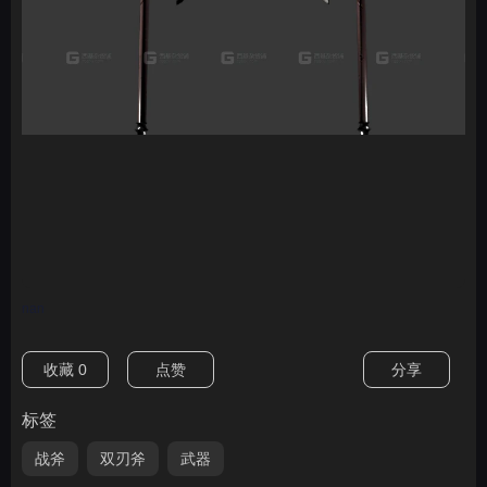
nan
收藏
0
点赞
分享
标签
战斧
双刃斧
武器