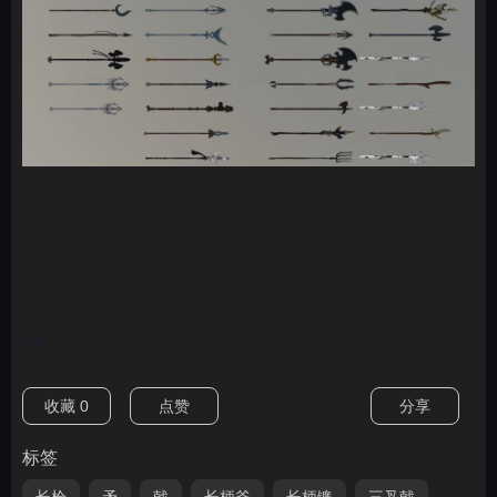
nan
收藏
0
点赞
分享
标签
长枪
矛
戟
长柄斧
长柄镰
三叉戟