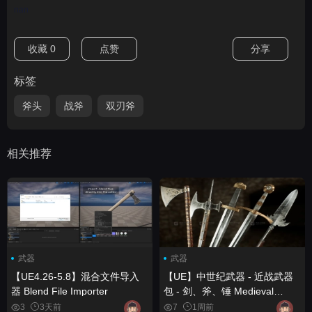
nan
收藏
0
点赞
分享
标签
斧头
战斧
双刃斧
相关推荐
武器
武器
【UE4.26-5.8】混合文件导入
【UE】中世纪武器 - 近战武器
器 Blend File Importer
包 - 剑、斧、锤 Medieval
Weapons - Melee Weapons
3
3天前
7
1周前