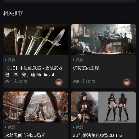
相关推荐
武器
武器
【UE】中世纪武器 - 近战武器
优菈室内工程
包 - 剑、斧、锤 Medieval
Weapons - Melee Weapons
7
1周前
9
1周前
Pack - Swords, Axes, Maces
武器
武器
永劫无间自制3D场景
2B与蒂法角色模型2B Tifa