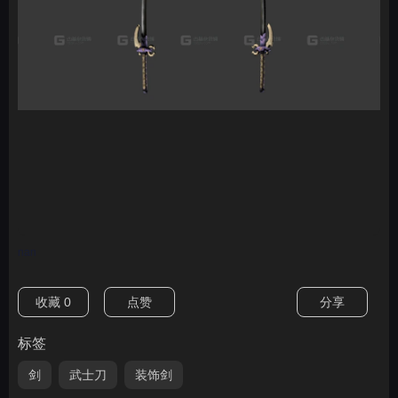
nan
收藏
0
点赞
分享
标签
剑
武士刀
装饰剑