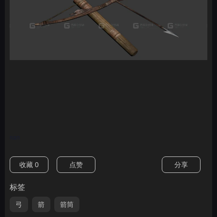
nan
收藏
0
点赞
分享
标签
弓
箭
箭筒