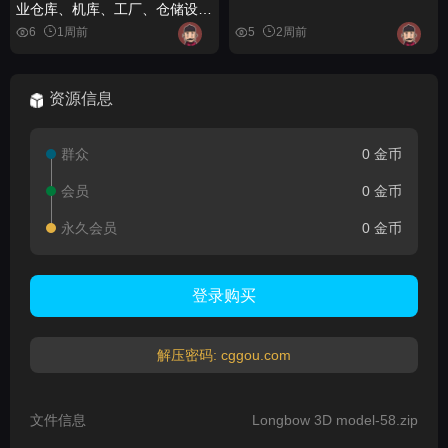
业仓库、机库、工厂、仓储设
施） Modular Warehouse
6
1周前
5
2周前
(Warehouse, Industrial
Warehouse, Hangar, Factory,
Warehouse)
资源信息
群众
0 金币
会员
0 金币
永久会员
0 金币
登录购买
解压密码: cggou.com
文件信息
Longbow 3D model-58.zip