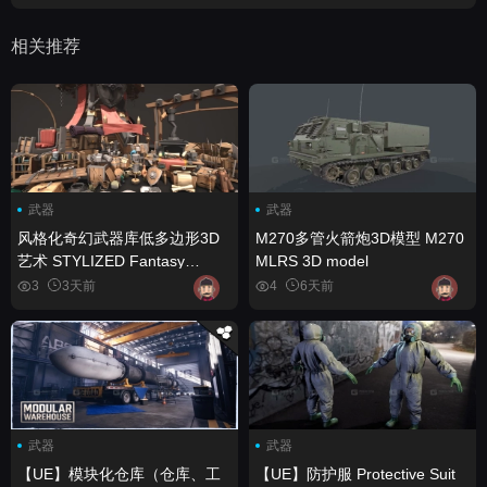
相关推荐
武器
武器
风格化奇幻武器库低多边形3D
M270多管火箭炮3D模型 M270
艺术 STYLIZED Fantasy
MLRS 3D model
Armory - Low Poly 3D Art
3
3天前
4
6天前
武器
武器
【UE】模块化仓库（仓库、工
【UE】防护服 Protective Suit