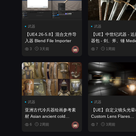
武器
武器
【UE4.26-5.8】混合文件导
【UE】中世纪武器 - 
入器 Blend File Importer
器包 - 剑、斧、锤 Medieval
Weapons - Melee Wea
3
3天前
7
1周前
Pack - Swords, Axes,
Maces
武器
武器
亚洲古代冷兵器绘画参考素
【UE】自定义镜头光晕
材 Asian ancient cold
Custom Lens Flares
weapon painting reference
Material
6
2周前
7
3周前
materials