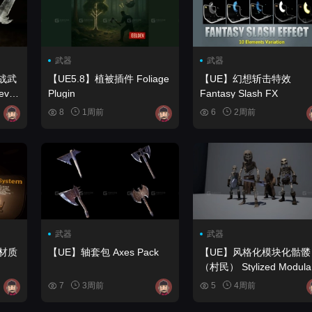
武器
武器
近战武
【UE5.8】植被插件 Foliage
【UE】幻想斩击特效
Plugin
Fantasy Slash FX
pons
8
1周前
6
2周前
武器
武器
材质
【UE】轴套包 Axes Pack
【UE】风格化模块化骷髅
（村民） Stylized Modular
Skeletons (Villagers)
7
3周前
5
4周前