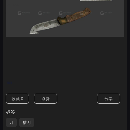
nan
收藏
0
点赞
分享
标签
刀
猎刀