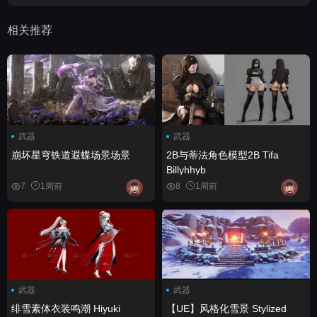
相关推荐
武器
武器
崩坏星穹铁道遐蝶场景场景
2B与蒂法角色模型2B Tifa
Billyhhyb
7
1周前
8
1周前
武器
武器
绯雪素体衣装鸣潮 Hiyuki
【UE】风格化雪景 Stylized