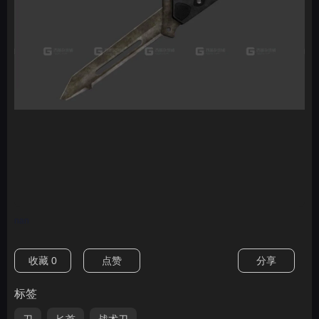
nan
收藏
0
点赞
分享
标签
刀
匕首
战术刀