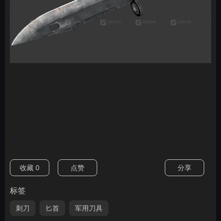
nan
收藏
0
点赞
分享
标签
刺刀
匕首
军用刀具