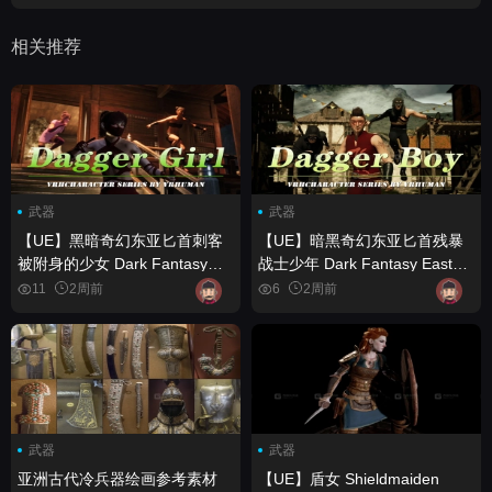
相关推荐
武器
武器
【UE】黑暗奇幻东亚匕首刺客
【UE】暗黑奇幻东亚匕首残暴
被附身的少女 Dark Fantasy
战士少年 Dark Fantasy East
East Asian Dagger Assassin
Asian Dagger Brutal Warrior
11
2周前
6
2周前
Enchanted Girl
Boy
武器
武器
亚洲古代冷兵器绘画参考素材
【UE】盾女 Shieldmaiden