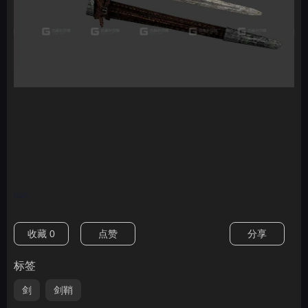
nan
收藏
0
点赞
分享
标签
剑
剑鞘