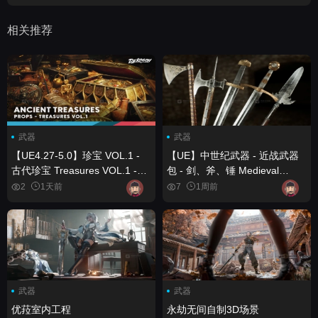
相关推荐
武器
武器
【UE4.27-5.0】珍宝 VOL.1 -
【UE】中世纪武器 - 近战武器
古代珍宝 Treasures VOL.1 -
包 - 剑、斧、锤 Medieval
Ancient Treasures
Weapons - Melee Weapons
2
1天前
7
1周前
Pack - Swords, Axes, Maces
武器
武器
优菈室内工程
永劫无间自制3D场景