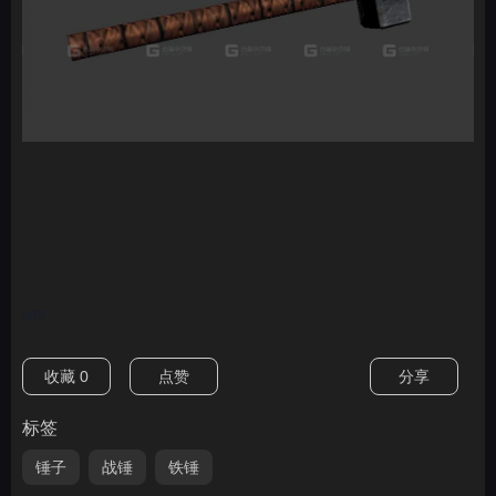
nan
收藏
0
点赞
分享
标签
锤子
战锤
铁锤