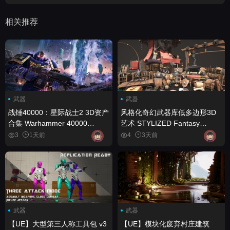
相关推荐
武器
武器
战锤40000：星际战士2 3D资产
风格化奇幻武器库低多边形3D
合集 Warhammer 40000
艺术 STYLIZED Fantasy
Space Marine 2 - 3D Assets
Armory - Low Poly 3D Art
3
1天前
4
3天前
Collection
武器
武器
【UE】大型第三人称工具包 v3
【UE】模块化废弃村庄建筑