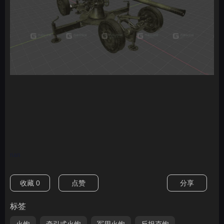
nan
收藏
0
点赞
分享
标签
火炮
牵引式火炮
军用火炮
反坦克炮