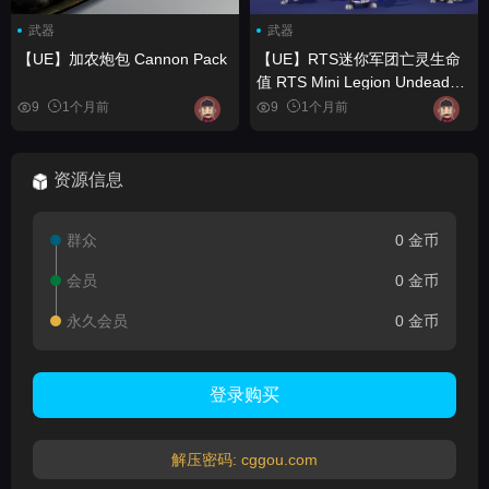
武器
武器
【UE】加农炮包 Cannon Pack
【UE】RTS迷你军团亡灵生命
值 RTS Mini Legion Undead
HP
9
1个月前
9
1个月前
资源信息
群众
0 金币
会员
0 金币
永久会员
0 金币
登录购买
解压密码: cggou.com