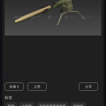
nan
收藏
0
点赞
分享
标签
导弹
火箭弹
反坦克导弹发射器
发射筒