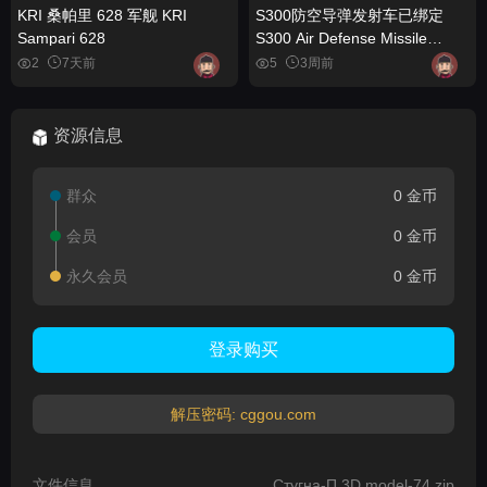
KRI 桑帕里 628 军舰 KRI
S300防空导弹发射车已绑定
Sampari 628
S300 Air Defense Missile
Launcher Rigged
2
7天前
5
3周前
资源信息
群众
0 金币
会员
0 金币
永久会员
0 金币
登录购买
解压密码: cggou.com
文件信息
Стугна-П 3D model-74.zip