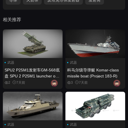
相关推荐
武器
武器
SPU2 P25M1发射车GM-568底
科马尔级导弹艇 Komar-class
盘 SPU 2 P25M1 launcher on
missile boat (Project 183-R)
the GM-568
2
7天前
3
7天前
武器
武器