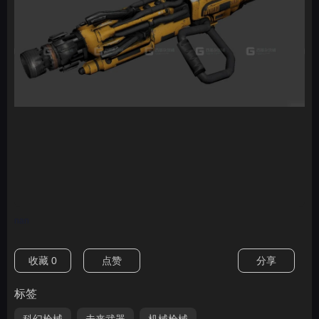
nan
收藏
0
点赞
分享
标签
科幻枪械
未来武器
机械枪械