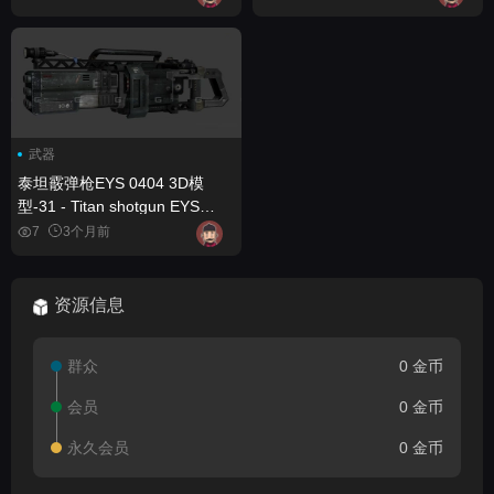
Turret
model-13
武器
泰坦霰弹枪EYS 0404 3D模
型-31 - Titan shotgun EYS
0404 3D model-31
7
3个月前
资源信息
群众
0 金币
会员
0 金币
永久会员
0 金币