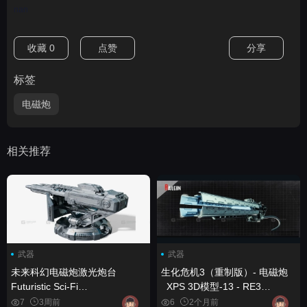
nan
收藏
0
点赞
分享
标签
电磁炮
相关推荐
武器
武器
未来科幻电磁炮激光炮台
生化危机3（重制版）- 电磁炮
Futuristic Sci-Fi
_XPS 3D模型-13 - RE3
Electromagnetic Cannon Laser
(remake) - Railgun_XPS 3D
7
3周前
6
2个月前