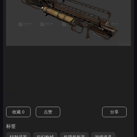
nan
收藏
0
点赞
分享
标签
辐射武器
科幻枪械
核弹发射器
游戏道具