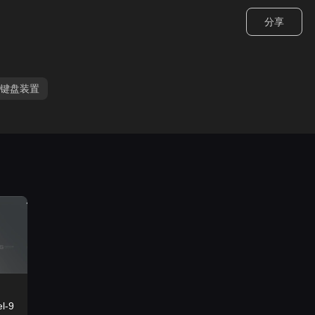
分享
键盘装置
l-9