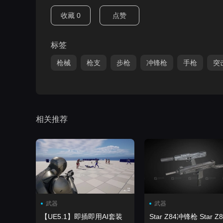
收藏
0
点赞
标签
枪械
枪支
步枪
冲锋枪
手枪
突
相关推荐
武器
武器
【UE5.1】即插即用AI套装
Star Z84冲锋枪 Star Z8