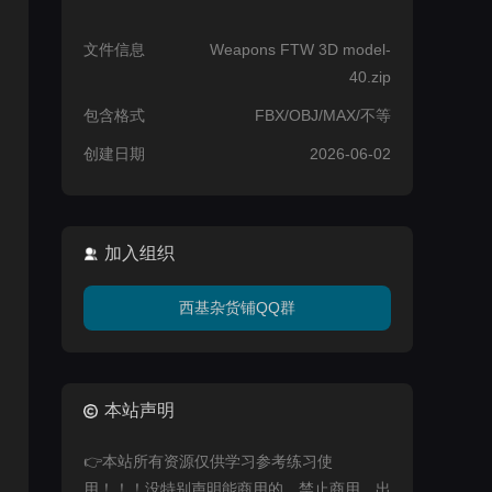
文件信息
Weapons FTW 3D model-
40.zip
包含格式
FBX/OBJ/MAX/不等
创建日期
2026-06-02
加入组织
西基杂货铺QQ群
本站声明
👉本站所有资源仅供学习参考练习使
用！！！没特别声明能商用的，禁止商用，出