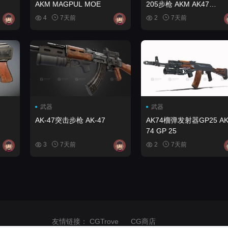
AKM MAGPUL MOE
205步枪 AKM AK47
Ukrainian FORT-205
4
7天前
2
7天前
武器
武器
AK-47突击步枪 AK-47
AK74榴弹发射器GP25 A
74 GP 25
3
7天前
2
7天前
友情链接：
CGTrove
CG商店