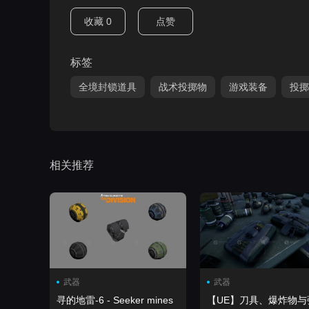
收藏
0
点赞
标签
全境封锁道具
战术投掷物
游戏装备
投掷
相关推荐
武器
武器
寻的地雷-6 - Seeker mines
【UE】刀具、爆炸物与