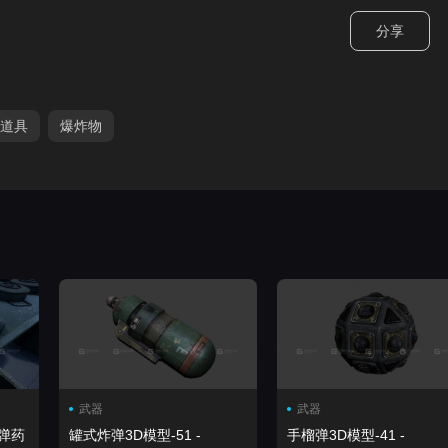
分享
道具
爆炸物
武器
武器
弹药
罐式炸弹3D模型-51 -
手榴弹3D模型-41 -