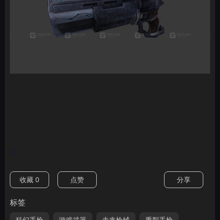
nan
收藏
0
点赞
分享
标签
科幻手枪
游戏武器
未来枪械
重型手枪