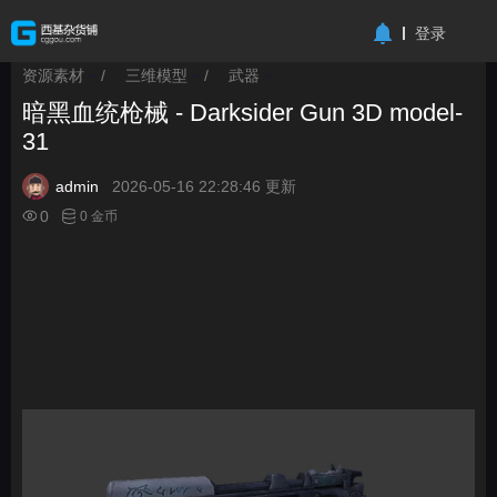
-->
登录
资源素材
/
三维模型
/
武器
>
>
>
暗黑血统枪械 - Darksider Gun 3D model-
31
admin
2026-05-16 22:28:46 更新
0
0 金币