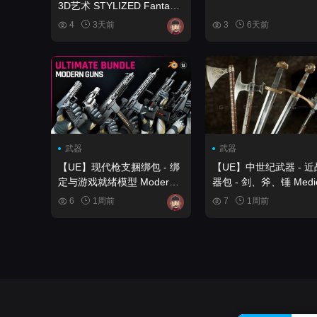
3D艺术 STYLIZED Fantasy
Armory - Low Poly 3D Art
4
3天前
3
6天前
武器
武器
【UE】现代枪支捆绑包 - 绑
【UE】中世纪武器 - 
定与游戏就绪模型 Modern
器包 - 剑、斧、锤 Medieval
Guns Bundle - Rigged &
Weapons - Melee Wea
6
1周前
7
1周前
Game Ready Models
Pack - Swords, Axes,
Maces