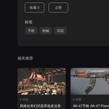
收藏
0
点赞
标签
手枪
枪械
武器
相关推荐
武器
武器
风格化奇幻武器库低多边形
AK-47手枪 AK-47 Pistol