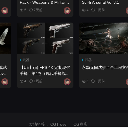
Pack - Weapons & Military
Sci-fi Arsenal Vol 3.1
Vol.2
5
7天前
4
1周前
武器
武器
近战武
【UE】(5) FPS 4K 定制现代
永劫无间沈妙半合工程文
手枪 - 第4卷（现代手枪战术
pons
手枪） (5) FPS 4K Custom
4
1周前
6
1周前
Modern Handguns - VOL.4
( Modern Handguns
Tactical Pistols )
友情链接：
CGTrove
CG商店