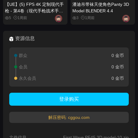
【UE】(5) FPS 4K 定制现代手
潘迪吊带袜天使角色Panty 3D
枪 - 第4卷（现代手枪战术手
Model BLENDER 4.4
枪） (5) FPS 4K Custom
5
1周前
3
1周前
Modern Handguns - VOL.4 (
Modern Handguns Tactical
Pistols )
资源信息
群众
0 金币
会员
0 金币
永久会员
0 金币
登录购买
解压密码: cggou.com
文件信息
First Wave PF45 3D model-10.zip