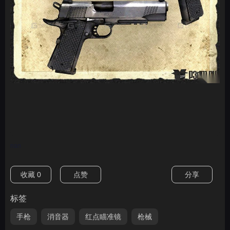
nan
收藏
0
点赞
分享
标签
手枪
消音器
红点瞄准镜
枪械