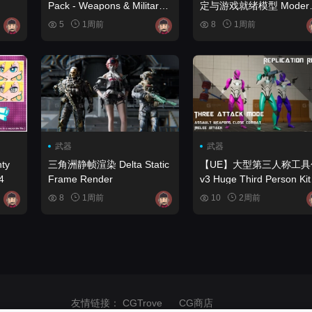
Pack - Weapons & Military
定与游戏就绪模型 Modern
Vol.2
Guns Bundle - Rigged &
5
1周前
8
1周前
Game Ready Models
武器
武器
ty
三角洲静帧渲染 Delta Static
【UE】大型第三人称工具
4
Frame Render
v3 Huge Third Person Kit
v3
8
1周前
10
2周前
友情链接：
CGTrove
CG商店