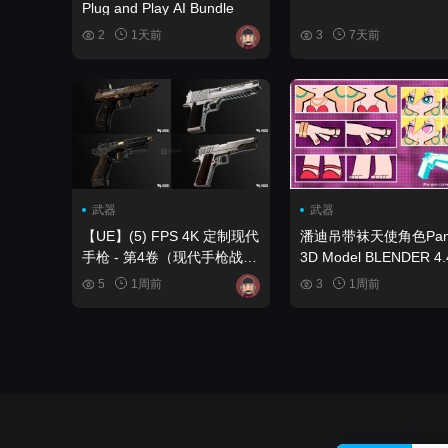
Plug and Play AI Bundle
2
1天前
3
7天前
武器
武器
【UE】(5) FPS 4K 定制现代
潘迪吊带袜天使角色Pan
手枪 - 第4卷（现代手枪战术
3D Model BLENDER 4.
手枪） (5) FPS 4K Custom
5
1周前
3
1周前
Modern Handguns - VOL.4
( Modern Handguns
Tactical Pistols )