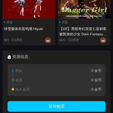
武器
武器
绯雪素体衣装鸣潮 Hiyuki
【UE】黑暗奇幻东亚匕首刺客
被附身的少女 Dark Fantasy
East Asian Dagger Assassin
5
1周前
11
2周前
Enchanted Girl
资源信息
群众
0 金币
会员
0 金币
永久会员
0 金币
登录购买