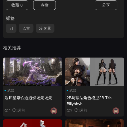
收藏
0
点赞
分享
标签
刀
匕首
冷兵器
相关推荐
武器
武器
崩坏星穹铁道遐蝶场景场景
2B与蒂法角色模型2B Tifa
Billyhhyb
7
1周前
9
1周前