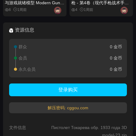
与游戏就绪模型 Modern Guns
枪 - 第4卷（现代手枪战术手
Bundle - Rigged & Game
枪） (5) FPS 4K Custom
6
1周前
4
1周前
Ready Models
Modern Handguns - VOL.4 (
Modern Handguns Tactical
Pistols )
资源信息
群众
0 金币
会员
0 金币
永久会员
0 金币
登录购买
解压密码: cggou.com
文件信息
Пистолет Токарева обр. 1933 года 3D
model-23.zip