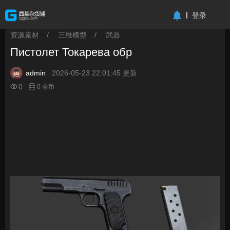
-->
登录
资源素材
/
三维模型
/
武器
>
>
>
Пистолет Токарева обр
admin
2026-05-23 22:01:45 更新
0
0 金币