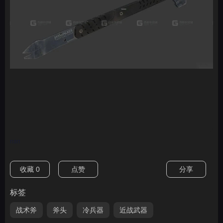
nan
收藏
0
点赞
分享
标签
战术斧
斧头
冷兵器
近战武器