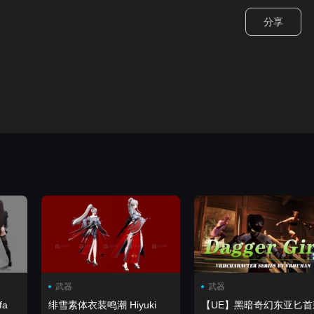
分享
武器
武器
fa
绯雪素体衣装鸣潮 Hiyuki
【UE】黑暗奇幻东亚匕首