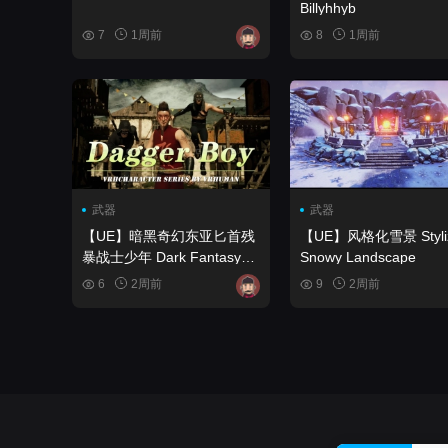
Billyhhyb
7
1周前
8
1周前
武器
武器
【UE】暗黑奇幻东亚匕首残
【UE】风格化雪景 Stylized
暴战士少年 Dark Fantasy
Snowy Landscape
East Asian Dagger Brutal
6
2周前
9
2周前
Warrior Boy