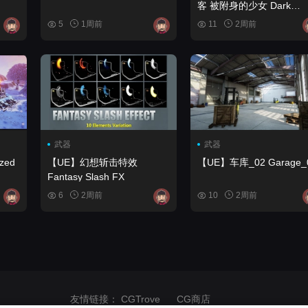
客 被附身的少女 Dark
Fantasy East Asian Dagg
5
1周前
11
2周前
Assassin Enchanted Girl
武器
武器
【UE】幻想斩击特效
【UE】车库_02 Garag
Fantasy Slash FX
6
2周前
10
2周前
友情链接：
CGTrove
CG商店