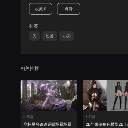
收藏
0
点赞
标签
刀
匕首
小刀
相关推荐
武器
武器
崩坏星穹铁道遐蝶场景场景
2B与蒂法角色模型2B Ti