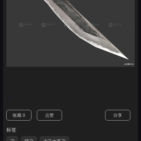
nan
收藏
0
点赞
分享
标签
刀
猎刀
大马士革刀