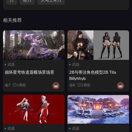
相关推荐
武器
武器
崩坏星穹铁道遐蝶场景场景
2B与蒂法角色模型2B Tifa
Billyhhyb
7
1周前
8
1周前
武器
武器