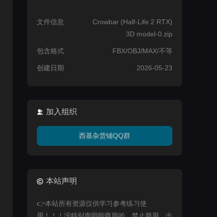
文件信息
Crowbar (Half-Life 2 RTX)
3D model-0.zip
包含格式
FBX/OBJ/MAX/不等
创建日期
2026-05-23
加入组织
西基杂货铺QQ群
本站声明
👉本站所有资源仅供学习参考练习使
用！！！没特别声明能商用的，禁止商用，出