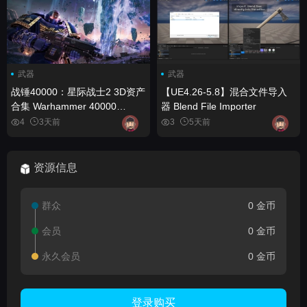
武器
武器
战锤40000：星际战士2 3D资产
【UE4.26-5.8】混合文件导入
合集 Warhammer 40000
器 Blend File Importer
Space Marine 2 - 3D Assets
4
3天前
3
5天前
Collection
资源信息
群众
0 金币
会员
0 金币
永久会员
0 金币
登录购买