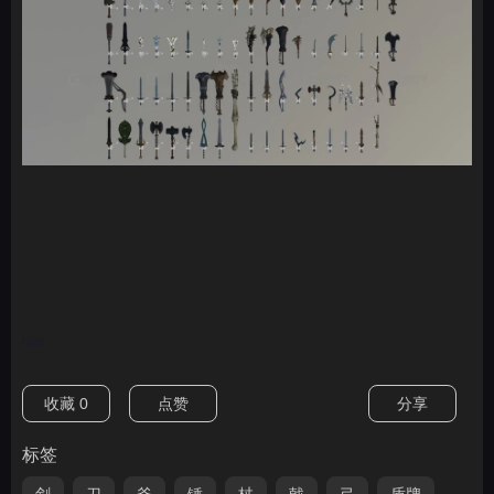
nan
收藏
0
点赞
分享
标签
剑
刀
斧
锤
杖
戟
弓
盾牌