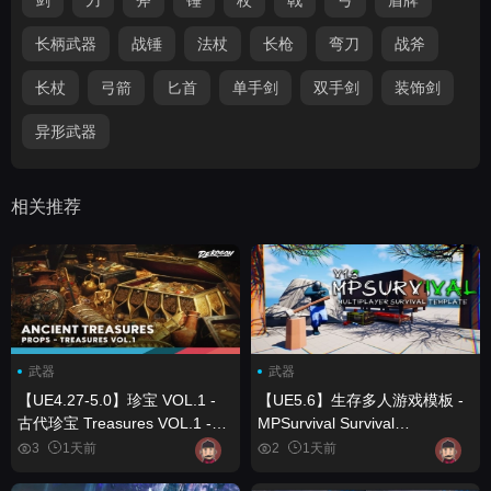
长柄武器
战锤
法杖
长枪
弯刀
战斧
长杖
弓箭
匕首
单手剑
双手剑
装饰剑
异形武器
相关推荐
武器
武器
【UE4.27-5.0】珍宝 VOL.1 -
【UE5.6】生存多人游戏模板 -
古代珍宝 Treasures VOL.1 -
MPSurvival Survival
Ancient Treasures
Multiplayer Template -
3
1天前
2
1天前
MPSurvival