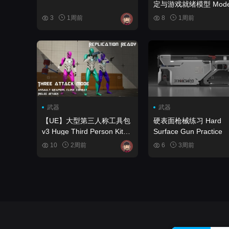
定与游戏就绪模型 Modern
Guns Bundle - Rigged 
3
1周前
8
1周前
Game Ready Models
武器
武器
【UE】大型第三人称工具包
硬表面枪械练习 Hard
v3 Huge Third Person Kit
Surface Gun Practice
v3
10
2周前
6
3周前