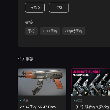
收藏
0
点赞
标签
手枪
1911手枪
柯尔特手枪
相关推荐
武器
武器
AK-47手枪 AK-47 Pistol
【UE】现代枪支捆绑包 