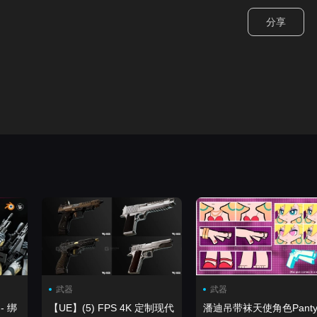
分享
武器
武器
- 绑
【UE】(5) FPS 4K 定制现代
潘迪吊带袜天使角色Pant