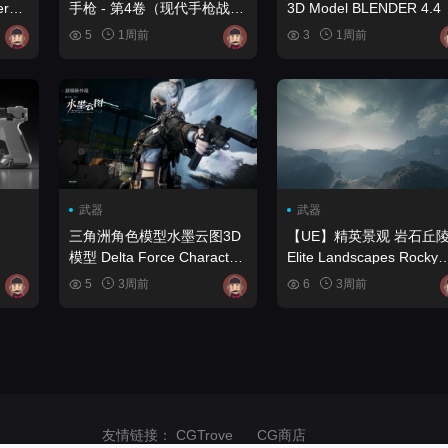
手枪 - 第4卷（现代手枪战术
3D Model BLENDER 4.4
&
手枪） (5) FPS 4K Custom
5
1周前
3
1周前
Modern Handguns - VOL.4
( Modern Handguns
Tactical Pistols )
武器
武器
三角洲角色模型水墨云图3D
【UE】精英景观 岩石丘
模型 Delta Force Character
Elite Landscapes Rocky
Model Ink Cloud Map 3D
Hills
5
3周前
6
3周前
Model
友情链接：
CGTrove
CG商店