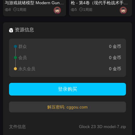
与游戏就绪模型 Modern Guns
枪 - 第4卷（现代手枪战术手
Bundle - Rigged & Game
枪） (5) FPS 4K Custom
8
1周前
5
1周前
Ready Models
Modern Handguns - VOL.4 (
Modern Handguns Tactical
Pistols )
资源信息
群众
0 金币
会员
0 金币
永久会员
0 金币
登录购买
解压密码: cggou.com
文件信息
Glock 23 3D model-7.zip