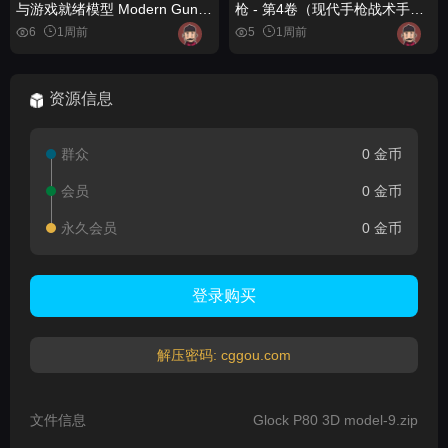
与游戏就绪模型 Modern Guns
枪 - 第4卷（现代手枪战术手
Bundle - Rigged & Game
枪） (5) FPS 4K Custom
6
1周前
5
1周前
Ready Models
Modern Handguns - VOL.4 (
Modern Handguns Tactical
Pistols )
资源信息
群众
0 金币
会员
0 金币
永久会员
0 金币
登录购买
解压密码: cggou.com
文件信息
Glock P80 3D model-9.zip