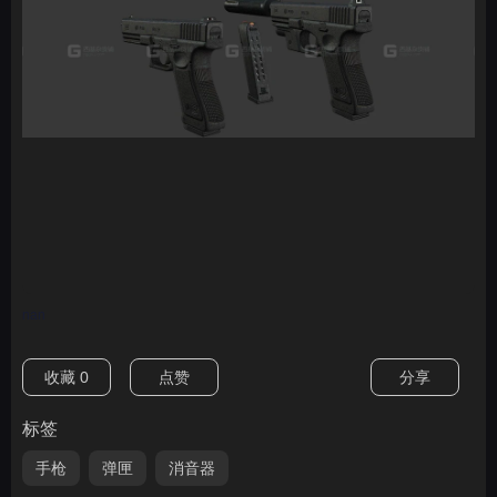
nan
收藏
0
点赞
分享
标签
手枪
弹匣
消音器