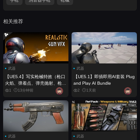
相关推荐
武器
武器
【UE5.4】写实枪械特效（枪口
【UE5.1】即插即用AI套装 Plug
火焰、弹着点、弹壳抛射、枪械
and Play AI Bundle
特效、VFX） Realistic Gun
1
13分钟前
2
1天前
VFX (Muzzle Flash, Bullet
Impact, Ejections, Gun VFX,
VFX)
武器
武器