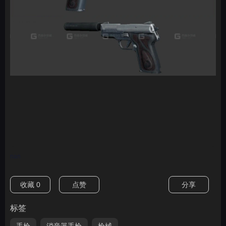
nan
收藏
0
点赞
分享
标签
手枪
消音器手枪
枪械