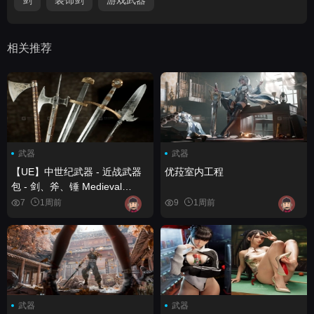
相关推荐
武器
武器
【UE】中世纪武器 - 近战武器
优菈室内工程
包 - 剑、斧、锤 Medieval
Weapons - Melee Weapons
7
1周前
9
1周前
Pack - Swords, Axes, Maces
武器
武器