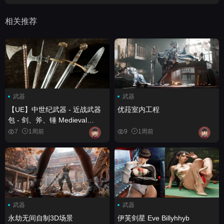
相关推荐
武器
武器
【UE】中世纪武器 - 近战武器
优菈室内工程
包 - 剑、斧、锤 Medieval
Weapons - Melee Weapons
7
1周前
9
1周前
Pack - Swords, Axes, Maces
武器
武器
永劫无间自制3D场景
伊芙剑星 Eve Billyhhyb