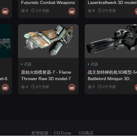
Futuristic Combat Weapons
Laserkraftwerk 3D model
8
1个月前
8
2个月前
武器
武器
原始火焰喷射器-7 - Flame
战主加特林机枪3D模型-54
el-6
Thrower Raw 3D model-7
Battlelord Minigun 3D
model-54
4
2个月前
5
2个月前
友情链接：
CGTrove
CG商店