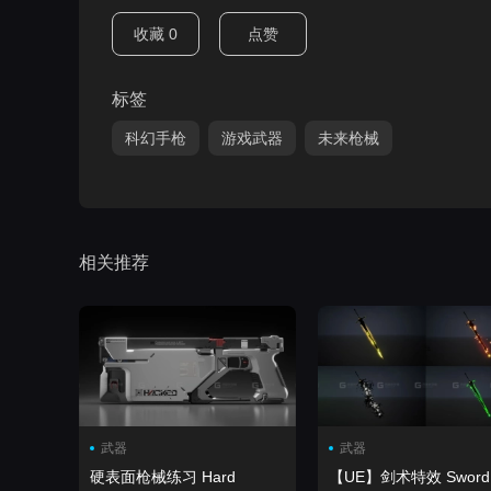
收藏
0
点赞
标签
科幻手枪
游戏武器
未来枪械
相关推荐
武器
武器
硬表面枪械练习 Hard
【UE】剑术特效 Sw