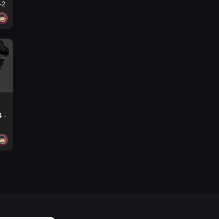
-2
 -