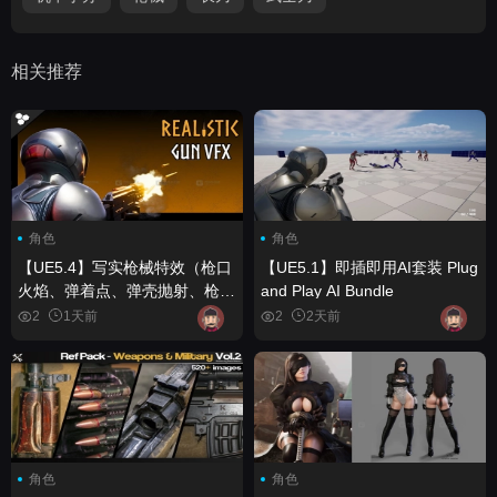
相关推荐
角色
角色
【UE5.4】写实枪械特效（枪口
【UE5.1】即插即用AI套装 Plug
火焰、弹着点、弹壳抛射、枪械
and Play AI Bundle
特效、VFX） Realistic Gun
2
1天前
2
2天前
VFX (Muzzle Flash, Bullet
Impact, Ejections, Gun VFX,
VFX)
角色
角色