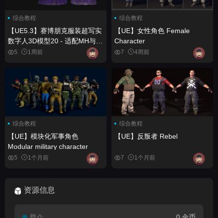
综合教程
综合教程
【UE5.3】赛博朋克服装超写实
【UE】女性角色 Female
数字人3D模型20 - 适配MH与
Character
UE5骨骼 - 已绑定骨骼
5
1周前
7
4周前
Cyberpunk Outfit Metahuman
3D model 20 - MH & UE5
Skeletons - Rigged
综合教程
综合教程
【UE】模块化军事角色
【UE】反叛者 Rebel
Modular military character
5
1个月前
7
1个月前
资源信息
群众
0 金币