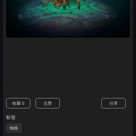
nan
收藏
0
点赞
分享
标签
蜘蛛