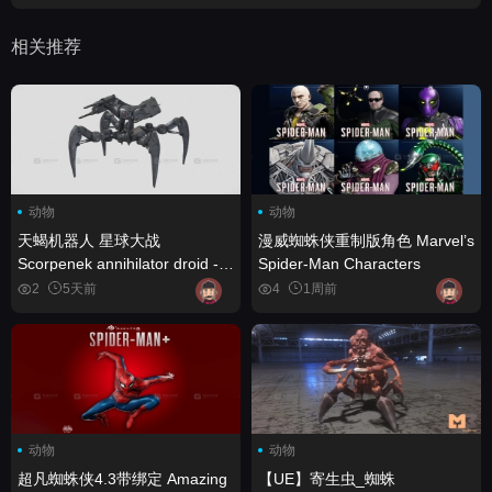
相关推荐
动物
动物
天蝎机器人 星球大战
漫威蜘蛛侠重制版角色 Marvel’s
Scorpenek annihilator droid -
Spider-Man Characters
Star Wars
2
5天前
4
1周前
动物
动物
超凡蜘蛛侠4.3带绑定 Amazing
【UE】寄生虫_蜘蛛