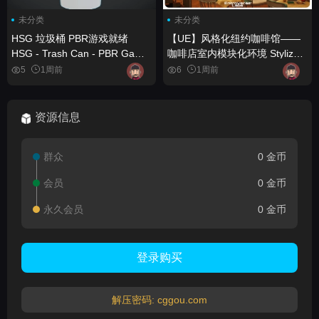
未分类
未分类
HSG 垃圾桶 PBR游戏就绪
【UE】风格化纽约咖啡馆——
HSG - Trash Can - PBR Game
咖啡店室内模块化环境 Stylized
Ready
New York Cafe – Coffee Shop
5
1周前
6
1周前
Interior Modular Environment
资源信息
群众
0 金币
会员
0 金币
永久会员
0 金币
登录购买
解压密码: cggou.com