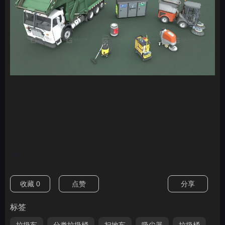
nan
收藏
0
点赞
分享
标签
垃圾车
分类垃圾桶
扫地车
吸尘器
垃圾桶