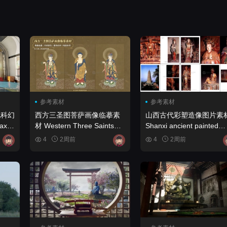
参考素材
参考素材
化科幻
西方三圣图菩萨画像临摹素
山西古代彩塑造像图片素
材 Western Three Saints
Shanxi ancient painted
nment
Bodhisattva portrait copy
sculpture statue image
4
2周前
4
2周前
materials
materials