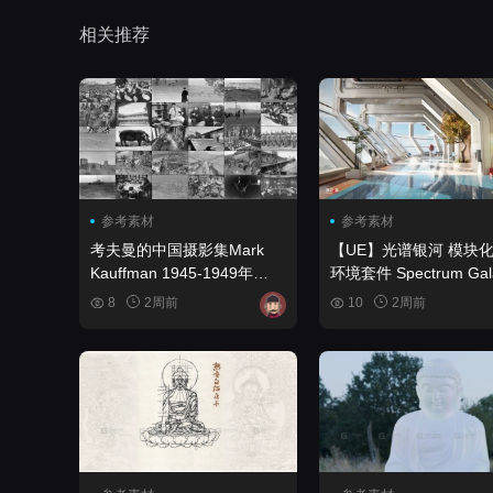
相关推荐
参考素材
参考素材
考夫曼的中国摄影集Mark
【UE】光谱银河 模块
Kauffman 1945-1949年
环境套件 Spectrum Galaxy
Mark Kauffman China
Modular Sci-Fi Enviro
8
2周前
10
2周前
photography 1945-1949
Kit