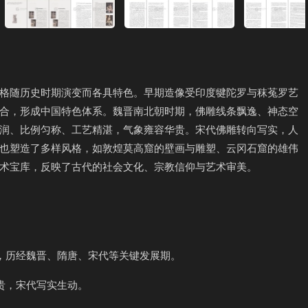
格随历史时期演变而各具特色。早期造像受印度犍陀罗与秣菟罗艺
合，形成中国特色体系。魏晋南北朝时期，佛雕线条飘逸、神态空
润、比例匀称、工艺精湛，气象雍容华贵。宋代佛雕转向写实，人
也塑造了多样风格，如敦煌莫高窟的壁画与雕塑、云冈石窟的雄伟
术宝库，反映了古代的社会文化、宗教信仰与艺术审美。
色，历经魏晋、隋唐、宋代等关键发展期。
贵，宋代写实生动。