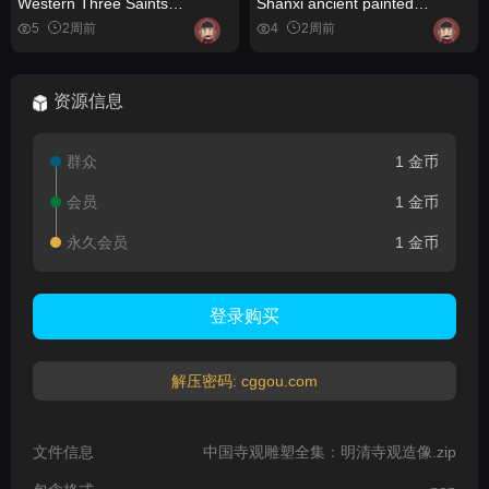
Western Three Saints
Shanxi ancient painted
Bodhisattva portrait copy
sculpture statue image
5
2周前
4
2周前
materials
materials
资源信息
群众
1 金币
会员
1 金币
永久会员
1 金币
登录购买
解压密码: cggou.com
文件信息
中国寺观雕塑全集：明清寺观造像.zip