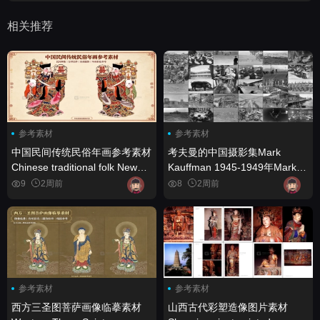
相关推荐
参考素材
参考素材
中国民间传统民俗年画参考素材
考夫曼的中国摄影集Mark
Chinese traditional folk New
Kauffman 1945-1949年Mark
Year picture reference
Kauffman China photography
9
2周前
8
2周前
1945-1949
参考素材
参考素材
西方三圣图菩萨画像临摹素材
山西古代彩塑造像图片素材