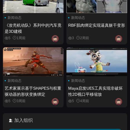
新闻动态
新闻动态
《攻壳机动队》系列中的汽车竟
RBF肌肉绑定实现逼真躯干变形
是3D建模
5
1周前
3
2周前
新闻动态
新闻动态
艺术家展示基于SHAPES与权重
Maya启发UE5工具实现非破坏
驱动器的形状变换绑定
性2D视口平移缩放
5
3周前
5
4周前
加入组织