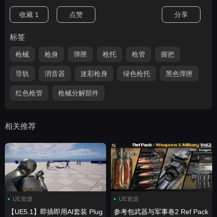
收藏
1
点赞
分享
标签
枪械
枪身
弹匣
枪托
枪管
握把
导轨
消音器
迷彩枪身
绿色枪托
黑色弹匣
红色枪管
枪械分解部件
相关推荐
UE资源
UE资源
【UE5.1】即插即用AI套装 Plug
参考包武器与军事卷2 Ref Pack