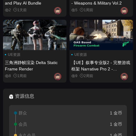
and Play AI Bundle
- Weapons & Military Vol.2
2
1天前
5
1周前
UE资源
UE资源
三角洲静帧渲染 Delta Static
【UE】叙事专业版2 - 完整游戏
Frame Render
框架 Narrative Pro 2 -
Complete Game Framework
8
1周前
9
2周前
资源信息
群众
1 金币
会员
1 金币
永久会员
1 金币